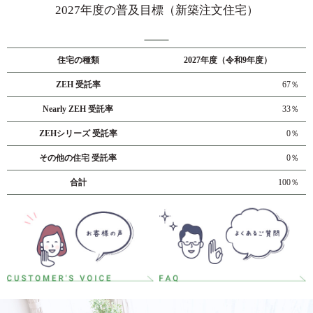
2027年度の普及目標（新築注文住宅）
住宅の種類
2027年度（令和9年度）
ZEH 受託率
67％
Nearly ZEH 受託率
33％
ZEHシリーズ 受託率
0％
その他の住宅 受託率
0％
合計
100％