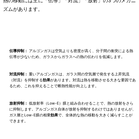
熱の移動には主に「伝導」「対流」「放射」の3つのメカニ
ズムがあります。
伝導抑制：
アルゴンガスは空気よりも密度が高く、分子間の衝突による熱
伝導が少ないため、ガラスからガラスへの熱の伝わりを低減します。
対流抑制：
重いアルゴンガスは、ガラス間の空気層で発生する上昇気流
（対流）を抑制する
効果
があります。対流は熱を移動させる大きな要因であ
るため、これを抑えることで断熱性能が向上します。
放射抑制：
低放射率（Low-E）膜と組み合わせることで、熱の放射をさら
に抑制します。アルゴンガス自体が放射を抑制するわけではありませんが、
ガス層とLow-E膜の相乗
効果
で、全体的な熱の移動を大きく減らすことが
できます。