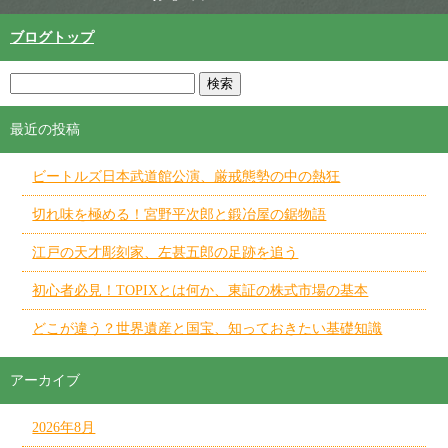
ブログトップ
最近の投稿
ビートルズ日本武道館公演、厳戒態勢の中の熱狂
切れ味を極める！宮野平次郎と鍛冶屋の鋸物語
江戸の天才彫刻家、左甚五郎の足跡を追う
初心者必見！TOPIXとは何か、東証の株式市場の基本
どこが違う？世界遺産と国宝、知っておきたい基礎知識
アーカイブ
2026年8月