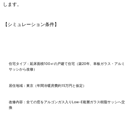
します。
【シミュレーション条件】
住宅タイプ：延床面積100㎡の戸建て住宅（築20年、単板ガラス・アルミ
サッシから改修）
居住地域：東京（年間冷暖房費約15万円と仮定）
改修内容：全ての窓をアルゴンガス入りLow-E複層ガラス樹脂サッシへ交
換