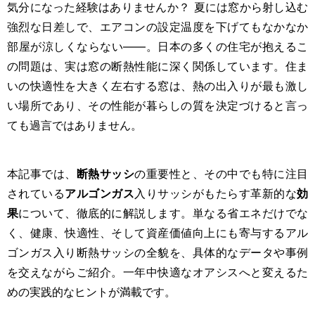
気分になった経験はありませんか？ 夏には窓から射し込む
強烈な日差しで、エアコンの設定温度を下げてもなかなか
部屋が涼しくならない――。日本の多くの住宅が抱えるこ
の問題は、実は窓の断熱性能に深く関係しています。住ま
いの快適性を大きく左右する窓は、熱の出入りが最も激し
い場所であり、その性能が暮らしの質を決定づけると言っ
ても過言ではありません。
本記事では、
断熱サッシ
の重要性と、その中でも特に注目
されている
アルゴンガス
入りサッシがもたらす革新的な
効
果
について、徹底的に解説します。単なる省エネだけでな
く、健康、快適性、そして資産価値向上にも寄与するアル
ゴンガス入り断熱サッシの全貌を、具体的なデータや事例
を交えながらご紹介。一年中快適なオアシスへと変えるた
めの実践的なヒントが満載です。