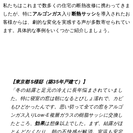
私たちはこれまで数多くの住宅の断熱改修に携わってきま
したが、特に
アルゴンガス
入り
断熱サッシ
を導入されたお
客様からは、劇的な変化を実感する声が多数寄せられてい
ます。具体的な事例をいくつかご紹介しましょう。
【東京都 S様邸（築35年戸建て）】
「冬の結露と足元の冷えに長年悩まされていまし
た。特に寝室の窓は朝になるとびしょ濡れで、カビ
もひどかったんです。思い切って全ての窓をアルゴ
ンガス入りLow-E複層ガラスの樹脂サッシに交換し
たところ、
効果
は想像以上でした。まず、結露がほ
とんどなくなり、朝の不快感が解消。室温も安定