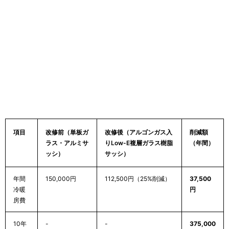
項目
改修前（単板ガ
改修後（アルゴンガス入
削減額
ラス・アルミサ
りLow-E複層ガラス樹脂
（年間）
ッシ）
サッシ）
年間
150,000円
112,500円（25%削減）
37,500
冷暖
円
房費
10年
-
-
375,000