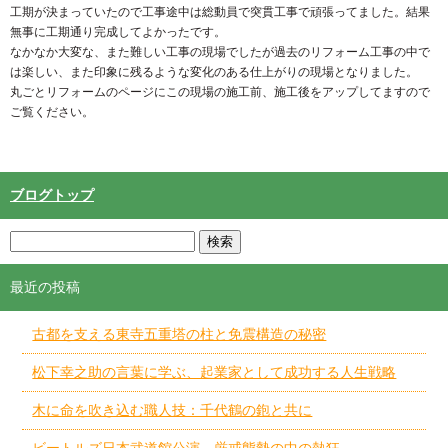
工期が決まっていたので工事途中は総動員で突貫工事で頑張ってました。結果
無事に工期通り完成してよかったです。
なかなか大変な、また難しい工事の現場でしたが過去のリフォーム工事の中で
は楽しい、また印象に残るような変化のある仕上がりの現場となりました。
丸ごとリフォームのページにこの現場の施工前、施工後をアップしてますので
ご覧ください。
ブログトップ
最近の投稿
古都を支える東寺五重塔の柱と免震構造の秘密
松下幸之助の言葉に学ぶ、起業家として成功する人生戦略
木に命を吹き込む職人技：千代鶴の鉋と共に