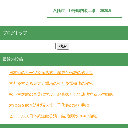
八幡市 O様邸内装工事 2026.5
→
ブログトップ
最近の投稿
日本酒のルーツを探る旅：歴史と伝統の始まり
古都を支える東寺五重塔の柱と免震構造の秘密
松下幸之助の言葉に学ぶ、起業家として成功する人生戦略
木に命を吹き込む職人技：千代鶴の鉋と共に
ビートルズ日本武道館公演、厳戒態勢の中の熱狂