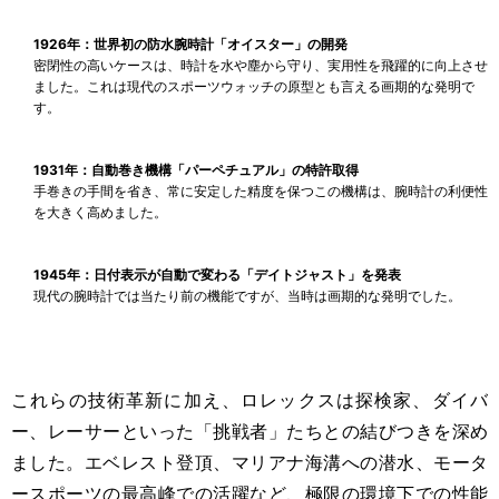
1926年：世界初の防水腕時計「オイスター」の開発
密閉性の高いケースは、時計を水や塵から守り、実用性を飛躍的に向上させ
ました。これは現代のスポーツウォッチの原型とも言える画期的な発明で
す。
1931年：自動巻き機構「パーペチュアル」の特許取得
手巻きの手間を省き、常に安定した精度を保つこの機構は、腕時計の利便性
を大きく高めました。
1945年：日付表示が自動で変わる「デイトジャスト」を発表
現代の腕時計では当たり前の機能ですが、当時は画期的な発明でした。
これらの技術革新に加え、ロレックスは探検家、ダイバ
ー、レーサーといった「挑戦者」たちとの結びつきを深め
ました。エベレスト登頂、マリアナ海溝への潜水、モータ
ースポーツの最高峰での活躍など、極限の環境下での性能