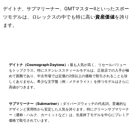
デイトナ、サブマリーナー、GMTマスターIIといったスポー
ツモデルは、ロレックスの中でも特に高い
資産価値
を誇り
ます。
デイトナ（Cosmograph Daytona）:
最も人気が高く、リセールバリュー
もトップクラス。特にステンレススティールモデルは、正規店での入手が極
めて困難であり、中古市場では定価の2倍以上の価格で取引されることも珍
しくありません。希少な文字盤（例：メテオライト）を持つモデルはさらに
高値がつきます。
サブマリーナー（Submariner）:
ダイバーズウォッチの代名詞。普遍的な
デザインと実用性から安定した人気を誇ります。特にグリーンサブマリーナ
ー（通称：ハルク、カーミットなど）は、生産終了モデルを中心にプレミア
価格で取引されています。