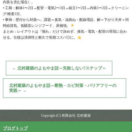
内装を含む場合）。
• 工期：解体1〜2日→配管・電気2〜3日→組立1〜2日→内装1〜2日→クリーニン
グ/検査1日。
• 事例：壁付から対面へ。課題＝臭気・油跳ね・配線増設。解＝下がり天井＋同
時給排気、低騒音レンジフード、床補強。
まとめ：レイアウトは「憧れ」だけで決めず、換気・電気・配管の理屈に合わ
せる。仕様は清掃性と耐久で長期コスパ◎に。
←
北村建築のよもやま話～失敗しない7ステップ～
北村建築のよもやま話～断熱・カビ対策・バリアフリーの
実践～
→
Copyright (C) 有限会社 北村建築
ブログトップ