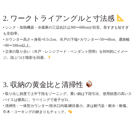
2. ワークトライアングルと寸法感
• シンク・加熱機器・冷蔵庫の三辺合計は360〜660cmが目安。長すぎも短すぎ
も非効率。
• カウンター高さ＝身長×0.5±2cm、吊戸の下端=カウンター+50〜60cm、通路幅
=90〜100cm以上。
• 立体の取り合い（吊戸・レンジフード・ペンダント照明）をBIM的にイメー
ジ。頭ぶつけ/陰影を回避。
3. 収納の黄金比と清掃性
• 取り出し頻度で上中下段をゾーニング。重い鍋は下段引出、使用頻度の高いス
パイスは腰高に。ラベリングで迷子ゼロ。
• 清掃性：一体型カウンター/排水口内蔵/継目最小。床は耐汚染・耐水・耐傷。
巾木・コーキングの納まりもチェック。