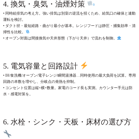
4. 換気・臭気・油煙対策
• 同時給排気の考え方。強い排気は別室の逆流を招くため、給気口の確保と連動
運転を検討。
• ダクト径・最短経路・曲がり最小が基本。レンジフードは静圧・捕集効率・清
掃性を比較。
• オープン対面は間接換気や天井形態（下がり天井）で流れを制御。
5. 電気容量と回路設計
• IH/食洗機/オーブン/電子レンジ/瞬間湯沸器…同時使用の最大負荷を試算。専用
回路の本数を増やし、分岐点の発熱を抑制。
• コンセント位置は縦×横×数量。家電のコード長も実測。カウンター手元は防
水・感電対策を。
6. 水栓・シンク・天板・床材の選び方