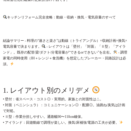
キッチンリフォーム完全攻略：動線・収納・換気・電気容量のすべて
結論サマリー - 料理の“速さと楽さ”は動線（トライアングル）×収納計画×換気×
電気容量で決まります。
- レイアウトは「壁付」「対面」「Ⅱ型」「アイラ
ンド」。既存の配管/梁/ダクト/分電容量が“できるorできない”を左右。
- 調理
家電の同時使用（IH＋レンジ＋食洗機）を想定したブレーカー・回路設計は必
須。
1. レイアウト別のメリデメ
• 壁付：省スペース・コスト◎・実用的。家族との対面性は△。
• 対面（ペニンシュラ）：コミュニケーション◎・配膳◎。油跳ね/臭気は計画
で対処。
• Ⅱ型：作業分担しやすい。通路幅90〜110cm確保。
• アイランド：回遊動線で調理が楽しい。換気/床補強/電源の工夫が必要。