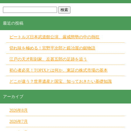
最近の投稿
ビートルズ日本武道館公演、厳戒態勢の中の熱狂
切れ味を極める！宮野平次郎と鍛冶屋の鋸物語
江戸の天才彫刻家、左甚五郎の足跡を追う
初心者必見！TOPIXとは何か、東証の株式市場の基本
どこが違う？世界遺産と国宝、知っておきたい基礎知識
アーカイブ
2026年8月
2026年7月