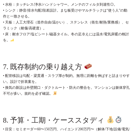
• 水栓：タッチレス/浄水/ハンドシャワー。メンテのフィルタ到達性◎。
• シンク：静音/排水勾配/段差設計。まな板受けやマルチラックは“使う人”の動
作と一致させる。
• 天板：人工大理石（造作自由/温かい）、ステンレス（衛生/耐熱/業務感）、セ
ラミック（耐傷/高硬度）。
• 床：耐水フロア/塩ビシート/磁器タイル。冬の足冷えには温水/電気床暖の検討
を。
7. 既存制約の乗り越え方
• 配管移設は勾配・梁貫通・スラブ厚が制約。無理に距離を伸ばすと詰まりやす
い。設計で折衷案を。
• 換気の新設は外壁開口・ダクトルート・防火の整合を。マンションは躯体穿孔
不可が多い。規約を必ず確認。
8. 予算・工期・ケーススタディ
• 目安：セミオーダー60〜150万円、ハイエンド200万円〜（解体/下地/設備/電気/