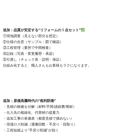
追加：品質が安定する“リフォームの 5 点セット”
①現地調査（見えない部分を想定）
②仕様の合意（サンプル・図で確認）
③工程管理（要所で中間検査）
④記録（写真・変更履歴・承認）
⑤引渡し（チェック表・説明・保証）
仕組み化すると、職人さんもお客様もラクになります。
追加：原価高騰時代の“粗利防衛”
・見積の根拠を分解（材料/手間/諸経費/廃材）
・仕入先の複線化、代替材の提案力
・追加工事の単価表（都度見積で揉めない）
・現場ロス削減（運搬回数・手戻り・段取り）
・工程短縮より“手戻り削減”が効く