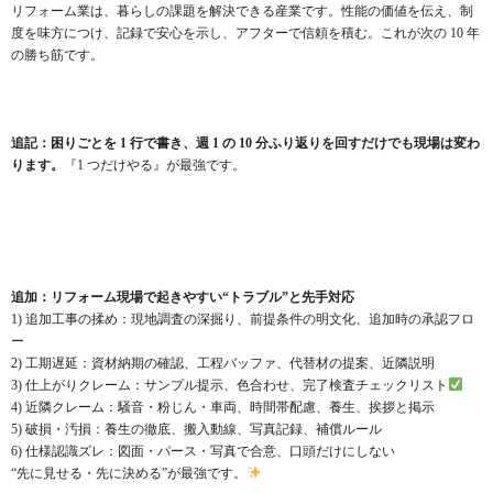
リフォーム業は、暮らしの課題を解決できる産業です。性能の価値を伝え、制
度を味方につけ、記録で安心を示し、アフターで信頼を積む。これが次の 10 年
の勝ち筋です。
追記：困りごとを 1 行で書き、週 1 の 10 分ふり返りを回すだけでも現場は変わ
ります。
『1 つだけやる』が最強です。
追加：リフォーム現場で起きやすい“トラブル”と先手対応
1) 追加工事の揉め：現地調査の深掘り、前提条件の明文化、追加時の承認フロ
ー
2) 工期遅延：資材納期の確認、工程バッファ、代替材の提案、近隣説明
3) 仕上がりクレーム：サンプル提示、色合わせ、完了検査チェックリスト
4) 近隣クレーム：騒音・粉じん・車両、時間帯配慮、養生、挨拶と掲示
5) 破損・汚損：養生の徹底、搬入動線、写真記録、補償ルール
6) 仕様認識ズレ：図面・パース・写真で合意、口頭だけにしない
“先に見せる・先に決める”が最強です。