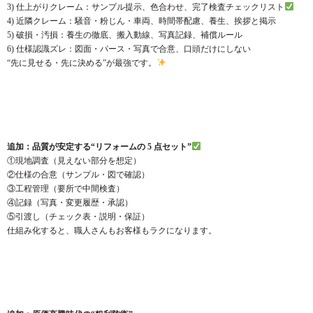
3) 仕上がりクレーム：サンプル提示、色合わせ、完了検査チェックリスト
4) 近隣クレーム：騒音・粉じん・車両、時間帯配慮、養生、挨拶と掲示
5) 破損・汚損：養生の徹底、搬入動線、写真記録、補償ルール
6) 仕様認識ズレ：図面・パース・写真で合意、口頭だけにしない
“先に見せる・先に決める”が最強です。
追加：品質が安定する“リフォームの 5 点セット”
①現地調査（見えない部分を想定）
②仕様の合意（サンプル・図で確認）
③工程管理（要所で中間検査）
④記録（写真・変更履歴・承認）
⑤引渡し（チェック表・説明・保証）
仕組み化すると、職人さんもお客様もラクになります。