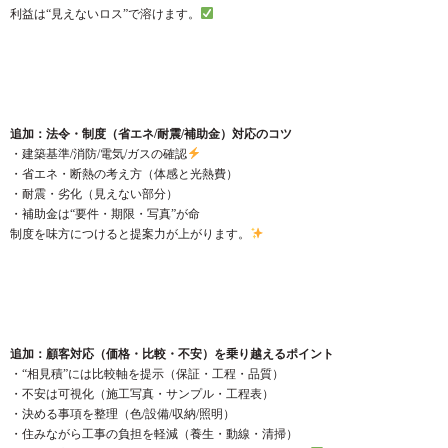
利益は“見えないロス”で溶けます。
追加：法令・制度（省エネ/耐震/補助金）対応のコツ
・建築基準/消防/電気/ガスの確認
・省エネ・断熱の考え方（体感と光熱費）
・耐震・劣化（見えない部分）
・補助金は“要件・期限・写真”が命
制度を味方につけると提案力が上がります。
追加：顧客対応（価格・比較・不安）を乗り越えるポイント
・“相見積”には比較軸を提示（保証・工程・品質）
・不安は可視化（施工写真・サンプル・工程表）
・決める事項を整理（色/設備/収納/照明）
・住みながら工事の負担を軽減（養生・動線・清掃）