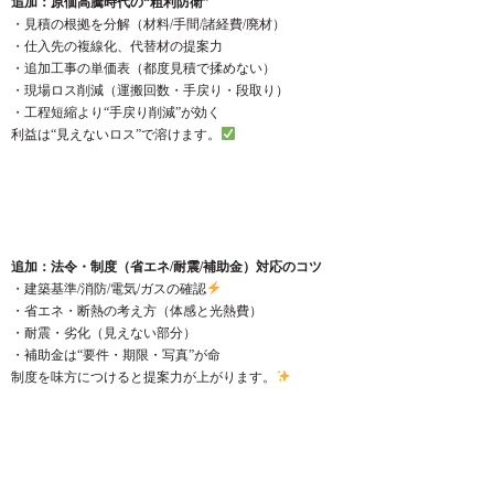
追加：原価高騰時代の“粗利防衛”
・見積の根拠を分解（材料/手間/諸経費/廃材）
・仕入先の複線化、代替材の提案力
・追加工事の単価表（都度見積で揉めない）
・現場ロス削減（運搬回数・手戻り・段取り）
・工程短縮より“手戻り削減”が効く
利益は“見えないロス”で溶けます。
追加：法令・制度（省エネ/耐震/補助金）対応のコツ
・建築基準/消防/電気/ガスの確認
・省エネ・断熱の考え方（体感と光熱費）
・耐震・劣化（見えない部分）
・補助金は“要件・期限・写真”が命
制度を味方につけると提案力が上がります。