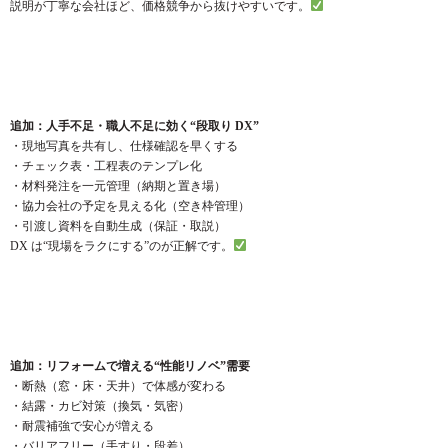
説明が丁寧な会社ほど、価格競争から抜けやすいです。
追加：人手不足・職人不足に効く“段取り DX”
・現地写真を共有し、仕様確認を早くする
・チェック表・工程表のテンプレ化
・材料発注を一元管理（納期と置き場）
・協力会社の予定を見える化（空き枠管理）
・引渡し資料を自動生成（保証・取説）
DX は“現場をラクにする”のが正解です。
追加：リフォームで増える“性能リノベ”需要
・断熱（窓・床・天井）で体感が変わる
・結露・カビ対策（換気・気密）
・耐震補強で安心が増える
・バリアフリー（手すり・段差）