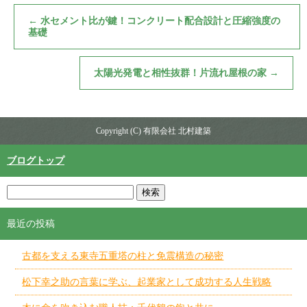
←
水セメント比が鍵！コンクリート配合設計と圧縮強度の
基礎
太陽光発電と相性抜群！片流れ屋根の家
→
Copyright (C) 有限会社 北村建築
ブログトップ
最近の投稿
古都を支える東寺五重塔の柱と免震構造の秘密
松下幸之助の言葉に学ぶ、起業家として成功する人生戦略