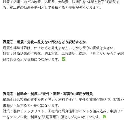
対策：結露・カビの改善、温度差、光熱費、快適性を“体感と数字”で説明す
る。施工後の効果を事例として蓄積すると提案が強くなります。
課題②：耐震・劣化—見えない部分をどう説明するか
耐震や構造補強は、仕上がると見えません。しかし安心の価値は大きい。
対策：診断結果の可視化、施工写真、工程説明、保証。『見えないからこそ記
録で見せる』が信頼につながります。
課題③：補助金・制度—“要件・期限・写真”の運用が勝負
補助金はお客様の背中を押す強力な材料ですが、要件や期限が厳格で、写真や
書類が不足すると不採択になります。
対策：要件チェックリスト、工程内に写真撮影ポイントを組み込み、申請フロ
ーをテンプレ化。制度を“現場運用”に落とし込むのがコツです。