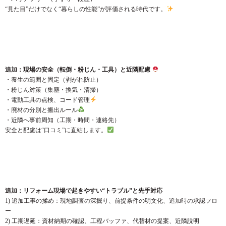
“見た目”だけでなく“暮らしの性能”が評価される時代です。
追加：現場の安全（転倒・粉じん・工具）と近隣配慮
・養生の範囲と固定（剥がれ防止）
・粉じん対策（集塵・換気・清掃）
・電動工具の点検、コード管理
・廃材の分別と搬出ルール
・近隣へ事前周知（工期・時間・連絡先）
安全と配慮は“口コミ”に直結します。
追加：リフォーム現場で起きやすい“トラブル”と先手対応
1) 追加工事の揉め：現地調査の深掘り、前提条件の明文化、追加時の承認フロ
ー
2) 工期遅延：資材納期の確認、工程バッファ、代替材の提案、近隣説明