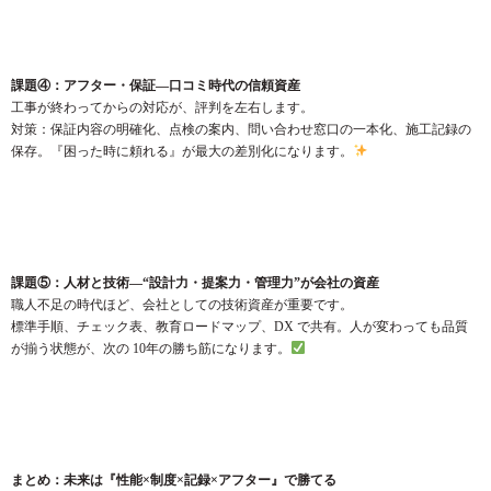
課題④：アフター・保証—口コミ時代の信頼資産
工事が終わってからの対応が、評判を左右します。
対策：保証内容の明確化、点検の案内、問い合わせ窓口の一本化、施工記録の
保存。『困った時に頼れる』が最大の差別化になります。
課題⑤：人材と技術—“設計力・提案力・管理力”が会社の資産
職人不足の時代ほど、会社としての技術資産が重要です。
標準手順、チェック表、教育ロードマップ、DX で共有。人が変わっても品質
が揃う状態が、次の 10年の勝ち筋になります。
まとめ：未来は『性能×制度×記録×アフター』で勝てる