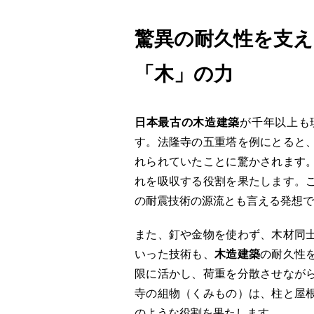
驚異の耐久性を支え
「木」の力
日本最古の木造建築
が千年以上も
す。法隆寺の五重塔を例にとると
れられていたことに驚かされます
れを吸収する役割を果たします。
の耐震技術の源流とも言える発想で
また、釘や金物を使わず、木材同
いった技術も、
木造建築
の耐久性
限に活かし、荷重を分散させなが
寺の組物（くみもの）は、柱と屋
のような役割を果たします。