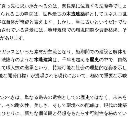
て真っ先に思い浮かべるのは、奈良県に位置する法隆寺でしょ
えられるこの寺院は、世界最古の
木造建築
群としてユネスコ世
存在自体が奇跡と言えます。しかし、単に古いというだけでな
価されている背景には、地球規模での環境問題や資源枯渇、そ
があります。
やガラスといった素材が主流となり、短期間での建設と解体を
、法隆寺のような
木造建築
は、千年を超える
歴史
の中で、自然
して職人技の継承という、持続可能な社会の理想的な姿を示し
可能な開発目標）が提唱される現代において、極めて重要な示唆
学ぶべきは、単なる過去の遺物としての
歴史
ではなく、未来を
す。その耐久性、美しさ、そして環境への配慮は、現代の建築
人ひとりに、新たな価値観と発想をもたらす可能性を秘めてい