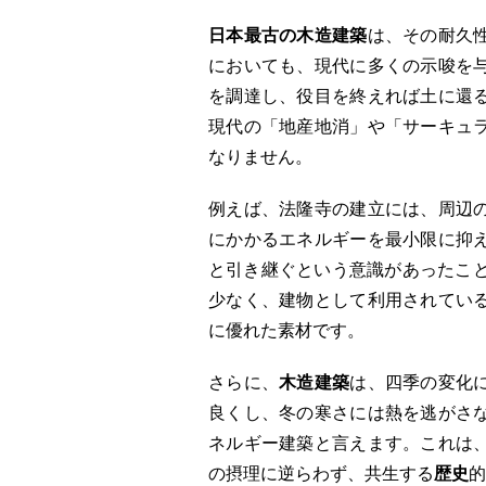
日本最古の木造建築
は、その耐久
においても、現代に多くの示唆を
を調達し、役目を終えれば土に還
現代の「地産地消」や「サーキュ
なりません。
例えば、法隆寺の建立には、周辺
にかかるエネルギーを最小限に抑
と引き継ぐという意識があったこと
少なく、建物として利用されてい
に優れた素材です。
さらに、
木造建築
は、四季の変化
良くし、冬の寒さには熱を逃がさ
ネルギー建築と言えます。これは
の摂理に逆らわず、共生する
歴史
的