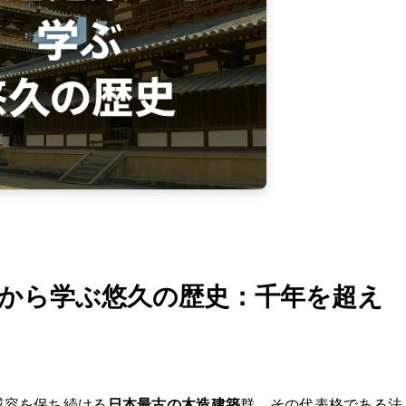
から学ぶ悠久の歴史：千年を超え
威容を保ち続ける
日本最古の木造建築
群。その代表格である法