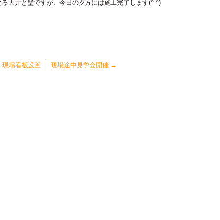
天井と壁ですが、今日の夕方には施工完了します(^-^)
←
現場看板設置
現場途中見学会開催
→