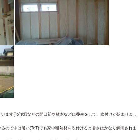
ます(^o^)/窓などの開口部や材木などに養生をして、吹付けが始まりまし
るので中は暑い(ToT)でも家中断熱材を吹付けると暑さはかなり解消されま