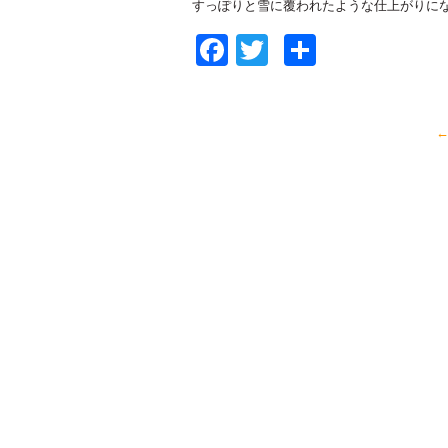
すっぽりと雪に覆われたような仕上がりになる
Facebook
Twitter
共
有