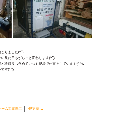
りました(^^)
見た目もがらっと変わります(^^)/
段取りも含めていつも現場で仕事をしています(^-^)v
(^^)/
ォーム工事着工
HP更新
→