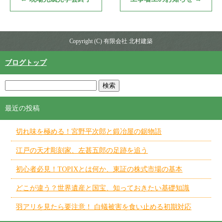
Copyright (C) 有限会社 北村建築
ブログトップ
最近の投稿
切れ味を極める！宮野平次郎と鍛冶屋の鋸物語
江戸の天才彫刻家、左甚五郎の足跡を追う
初心者必見！TOPIXとは何か、東証の株式市場の基本
どこが違う？世界遺産と国宝、知っておきたい基礎知識
羽アリを見たら要注意！ 白蟻被害を食い止める初期対応