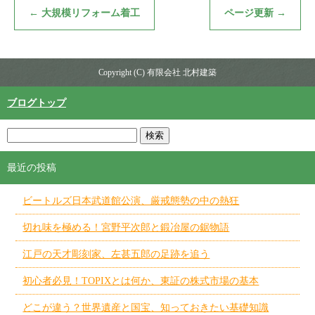
←
大規模リフォーム着工
ページ更新
→
Copyright (C) 有限会社 北村建築
ブログトップ
最近の投稿
ビートルズ日本武道館公演、厳戒態勢の中の熱狂
切れ味を極める！宮野平次郎と鍛冶屋の鋸物語
江戸の天才彫刻家、左甚五郎の足跡を追う
初心者必見！TOPIXとは何か、東証の株式市場の基本
どこが違う？世界遺産と国宝、知っておきたい基礎知識