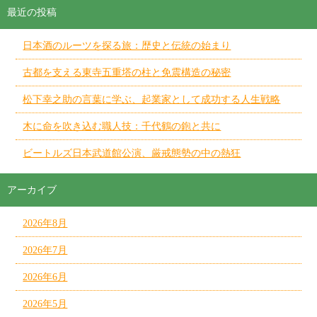
最近の投稿
日本酒のルーツを探る旅：歴史と伝統の始まり
古都を支える東寺五重塔の柱と免震構造の秘密
松下幸之助の言葉に学ぶ、起業家として成功する人生戦略
木に命を吹き込む職人技：千代鶴の鉋と共に
ビートルズ日本武道館公演、厳戒態勢の中の熱狂
アーカイブ
2026年8月
2026年7月
2026年6月
2026年5月