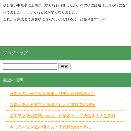
少し暗い中無事に上棟式は執り行われましたが、その頃には辺りは真っ暗にな
ってました(;_;)日がくれるのが早くなりました。
これから完成までお客様に喜んでいただけるよう頑張ります(^o^)/
ブログトップ
最近の投稿
日本酒のルーツを探る旅：歴史と伝統の始まり
古都を支える東寺五重塔の柱と免震構造の秘密
松下幸之助の言葉に学ぶ、起業家として成功する人生戦略
木に命を吹き込む職人技：千代鶴の鉋と共に