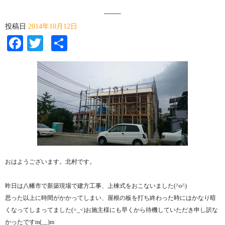
投稿日
2014年10月12日
Facebook
Twitter
共
有
おはようございます。北村です。
昨日は八幡市で新築現場で建方工事、上棟式をおこないました(^o^)
思った以上に時間がかかってしまい、屋根の板を打ち終わった時にはかなり暗
くなってしまってました(>_<)お施主様にも早くから待機していただき申し訳な
かったですm(__)m