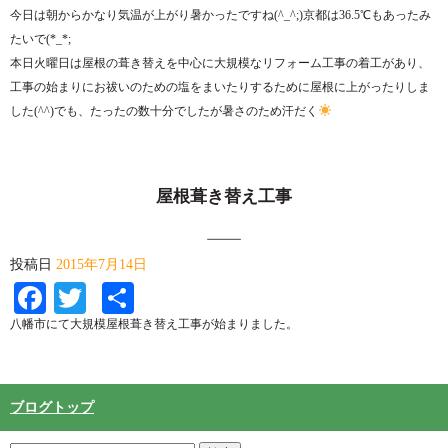
今日は朝からかなり気温が上がり暑かったですね(^_^;)京都は36.5℃もあったみ
たいで(*_*;
本日火曜日は屋根の葺き替えを中心に大規模なリフォーム工事の着工があり、
工事の始まりにお祓いのための塩をまいたりするために屋根に上がったりしま
した(^^)でも、たったの数十分でしたが暑さのため汗だく
屋根葺き替え工事
投稿日
2015年7月14日
Facebook
Twitter
共
有
八幡市にて大規模屋根葺き替え工事が始まりました。
ブログトップ