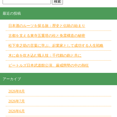
最近の投稿
日本酒のルーツを探る旅：歴史と伝統の始まり
古都を支える東寺五重塔の柱と免震構造の秘密
松下幸之助の言葉に学ぶ、起業家として成功する人生戦略
木に命を吹き込む職人技：千代鶴の鉋と共に
ビートルズ日本武道館公演、厳戒態勢の中の熱狂
アーカイブ
2026年8月
2026年7月
2026年6月