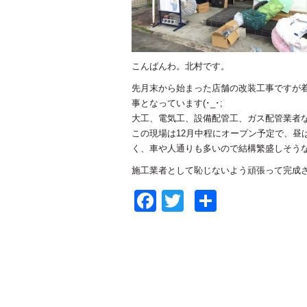
こんばんわ。北村です。
先月末から始まった店舗の改装工事ですが
事となっています(･_･;
大工、電気工、設備配管工、ガス配管業者など
この現場は12月中程にオープン予定で、昼は
く、車や人通りも多いので結構繁盛しそうな感
施工業者として恥じないよう頑張って完成させ
Facebook
Twitter
共
有