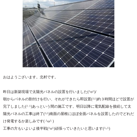
おはようございます。北村です。
昨日は新築現場で太陽光パネルの設置を行いました(^o^)/
朝からパネルの割付けを行い、それができたら即設置(^^)約３時間ほどで設置が
完了しました(^ ^)あっという間の施工です。明日以降に電気配線を接続して太
陽光パネルの工事は終了(^^)南面の屋根にほぼ全面パネルを設置したのでどれだ
け発電するか楽しみです( ^ω^ )
工事の方もいよいよ後半戦(^o^)頑張っていきたいと思います(^-^)