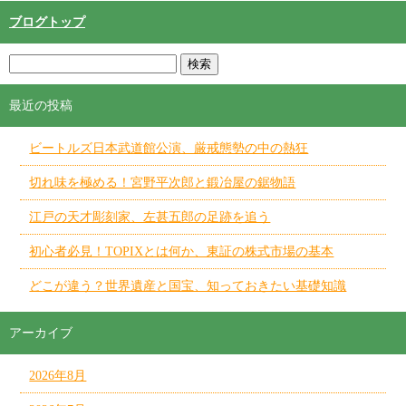
ブログトップ
最近の投稿
ビートルズ日本武道館公演、厳戒態勢の中の熱狂
切れ味を極める！宮野平次郎と鍛冶屋の鋸物語
江戸の天才彫刻家、左甚五郎の足跡を追う
初心者必見！TOPIXとは何か、東証の株式市場の基本
どこが違う？世界遺産と国宝、知っておきたい基礎知識
アーカイブ
2026年8月