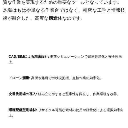
質な作業を実現するための重要なツールとなっています。
足場はもはや単なる作業台ではなく、精密な工学と情報技
術が融合した、高度な
構造
体なのです。
CAD/BIMによる精密設計:
事前シミュレーションで資材最適化と安全性向
上。
ドローン測量:
高所や難所での状況把握、点検作業の効率化。
次世代足場の導入:
組み立てやすさと堅牢性を両立し、作業環境を改善。
環境配慮型足場材:
リサイクル可能な素材の使用や軽量化による運搬効率向
上。