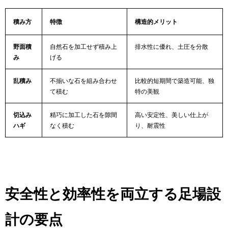
積み方
特徴
構造的メリット
野面積
自然石を加工せず積み上
排水性に優れ、土圧を分散
み
げる
乱積み
不揃いな石を組み合わせ
比較的短期間で築造可能、独
て積む
特の美観
切込み
精巧に加工した石を隙間
高い安定性、美しい仕上が
ハギ
なく積む
り、耐震性
安全性と効率性を両立する足場設
計の要点