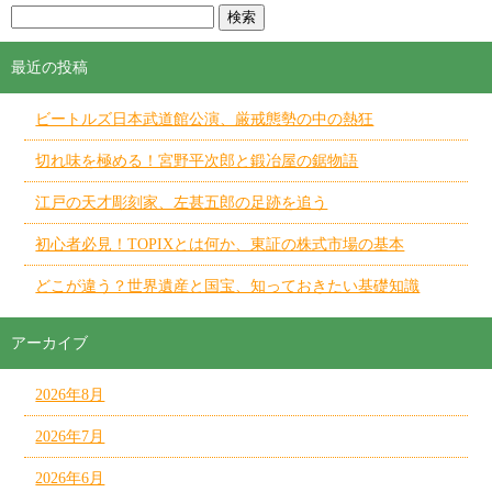
最近の投稿
ビートルズ日本武道館公演、厳戒態勢の中の熱狂
切れ味を極める！宮野平次郎と鍛冶屋の鋸物語
江戸の天才彫刻家、左甚五郎の足跡を追う
初心者必見！TOPIXとは何か、東証の株式市場の基本
どこが違う？世界遺産と国宝、知っておきたい基礎知識
アーカイブ
2026年8月
2026年7月
2026年6月