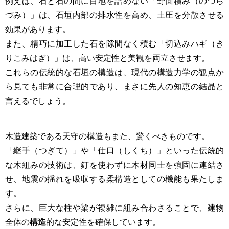
例えば、石と石の間に目地を詰めない「野面積み（のづら
づみ）」は、石垣内部の排水性を高め、土圧を分散させる
効果があります。
また、精巧に加工した石を隙間なく積む「切込みハギ（き
りこみはぎ）」は、高い安定性と美観を両立させます。
これらの伝統的な石垣の構造は、現代の構造力学の観点か
ら見ても非常に合理的であり、まさに先人の知恵の結晶と
言えるでしょう。
木造建築である天守の構造もまた、驚くべきものです。
「継手（つぎて）」や「仕口（しくち）」といった伝統的
な木組みの技術は、釘を使わずに木材同士を強固に連結さ
せ、地震の揺れを吸収する柔構造としての機能も果たしま
す。
さらに、巨大な柱や梁が複雑に組み合わさることで、建物
全体の
構造
的な安定性を確保しています。