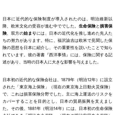
日本に近代的な保険制度が導入されたのは、明治維新以
降、欧米文化の受容が進む中ででした。
生命保険
と
損害保
険
、双方の
始まり
には、日本の近代化を推し進めた先人た
ちの努力があります。特に、福沢諭吉は欧米で見聞した保
険の思想を日本に紹介し、その重要性を説いたことで知ら
れています。彼の著書『西洋事情』には、保険に関する記
述があり、当時の日本人に大きな影響を与えました。
日本初の近代的な保険会社は、1879年（明治12年）に設立
された「東京海上保険」（現在の東京海上日動火災保険）
で、これは損害保険分野でした。主に海上運送のリスクを
カバーすることを目的とし、日本の貿易振興を支えまし
た。その後、1881年（明治14年）には、日本初の生命保険