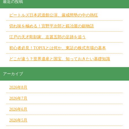
最近の投稿
ビートルズ日本武道館公演、厳戒態勢の中の熱狂
切れ味を極める！宮野平次郎と鍛冶屋の鋸物語
江戸の天才彫刻家、左甚五郎の足跡を追う
初心者必見！TOPIXとは何か、東証の株式市場の基本
どこが違う？世界遺産と国宝、知っておきたい基礎知識
アーカイブ
2026年8月
2026年7月
2026年6月
2026年5月