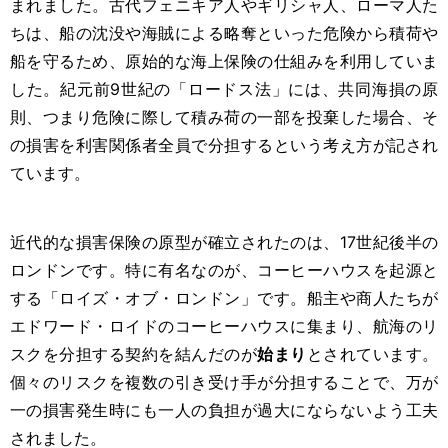
まれました。古代フェニキア人やギリシャ人、ローマ人た
ちは、船の沈没や海賊による略奪といった危険から積荷や
船を守るため、原始的な海上保険の仕組みを利用していま
した。紀元前9世紀の「ロードス法」には、共同海損の原
則、つまり危険に際して積み荷の一部を投棄した場合、そ
の損害を利害関係者全員で分担するという考え方が記され
ています。
近代的な損害保険の原型が確立されたのは、17世紀後半の
ロンドンです。特に有名なのが、コーヒーハウスを起源と
する「ロイズ・オブ・ロンドン」です。船主や商人たちが
エドワード・ロイドのコーヒーハウスに集まり、航海のリ
スクを分担する契約を結んだのが
始まり
とされています。
個々のリスクを複数の引き受け手が分担することで、万が
一の損害発生時にも一人の負担が過大にならないよう工夫
されました。