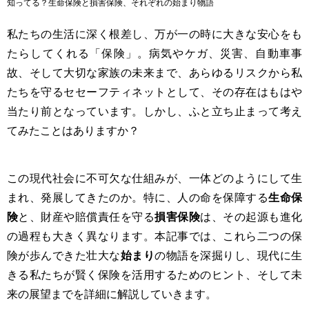
知ってる？生命保険と損害保険、それぞれの始まり物語
私たちの生活に深く根差し、万が一の時に大きな安心をも
たらしてくれる「保険」。病気やケガ、災害、自動車事
故、そして大切な家族の未来まで、あらゆるリスクから私
たちを守るセセーフティネットとして、その存在はもはや
当たり前となっています。しかし、ふと立ち止まって考え
てみたことはありますか？
この現代社会に不可欠な仕組みが、一体どのようにして生
まれ、発展してきたのか。特に、人の命を保障する
生命保
険
と、財産や賠償責任を守る
損害保険
は、その起源も進化
の過程も大きく異なります。本記事では、これら二つの保
険が歩んできた壮大な
始まり
の物語を深掘りし、現代に生
きる私たちが賢く保険を活用するためのヒント、そして未
来の展望までを詳細に解説していきます。