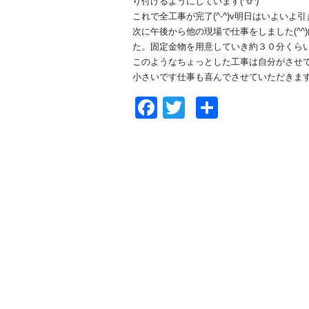
り付けるようにしています(^o^)
これで全工事が完了(^-^)v明日はいよいよ引き
次に午後から他の現場で仕事をしました(^
た。固定金物を用意していき約３０分くらいで終
このようなちょっとした工事は自分がさせて
小さいです仕事も喜んでさせていただきますの
Facebook
Twitter
共
有