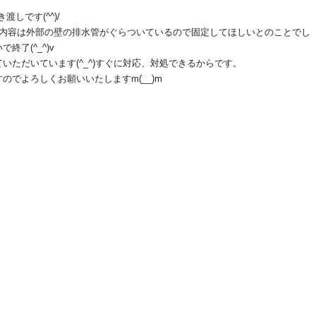
渡しです(^^)/
^)内容は外部の壁の排水管がぐらついているので固定してほしいとのことでし
了(^_^)v
いただいています(^_^)すぐに対応、対処できるからです。
でよろしくお願いいたしますm(__)m