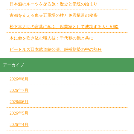
日本酒のルーツを探る旅：歴史と伝統の始まり
古都を支える東寺五重塔の柱と免震構造の秘密
松下幸之助の言葉に学ぶ、起業家として成功する人生戦略
木に命を吹き込む職人技：千代鶴の鉋と共に
ビートルズ日本武道館公演、厳戒態勢の中の熱狂
アーカイブ
2026年8月
2026年7月
2026年6月
2026年5月
2026年4月