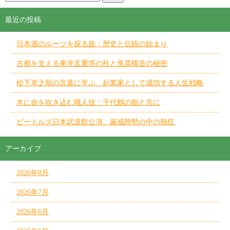
最近の投稿
日本酒のルーツを探る旅：歴史と伝統の始まり
古都を支える東寺五重塔の柱と免震構造の秘密
松下幸之助の言葉に学ぶ、起業家として成功する人生戦略
木に命を吹き込む職人技：千代鶴の鉋と共に
ビートルズ日本武道館公演、厳戒態勢の中の熱狂
アーカイブ
2026年8月
2026年7月
2026年6月