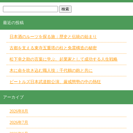
最近の投稿
日本酒のルーツを探る旅：歴史と伝統の始まり
古都を支える東寺五重塔の柱と免震構造の秘密
松下幸之助の言葉に学ぶ、起業家として成功する人生戦略
木に命を吹き込む職人技：千代鶴の鉋と共に
ビートルズ日本武道館公演、厳戒態勢の中の熱狂
アーカイブ
2026年8月
2026年7月